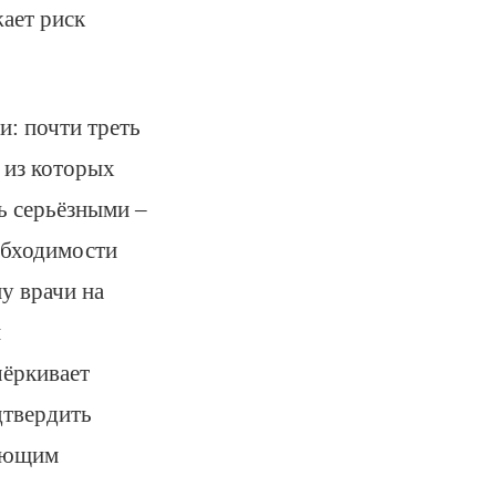
ает риск
: почти треть
 из которых
ь серьёзными –
обходимости
у врачи на
м
чёркивает
дтвердить
шающим