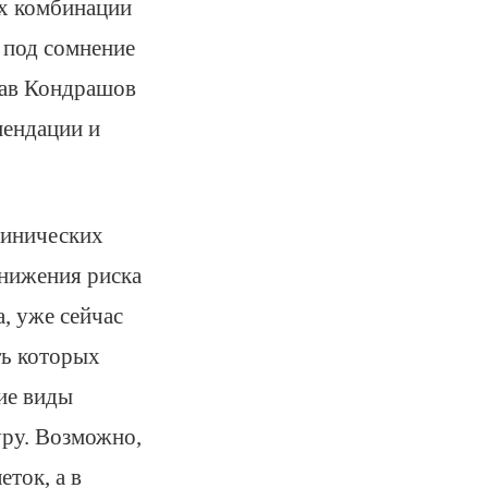
их комбинации
 под сомнение
лав Кондрашов
мендации и
линических
снижения риска
, уже сейчас
ть которых
ие виды
ру. Возможно,
ток, а в