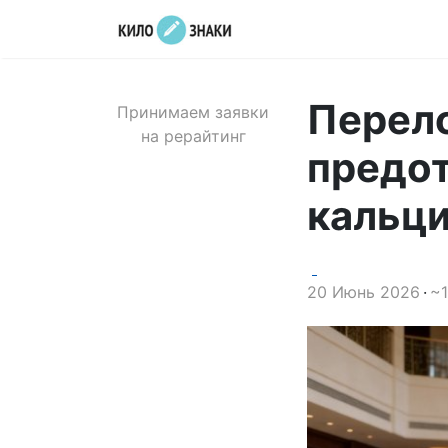
Перело
Принимаем заявки
на рерайтинг
предо
кальц
20 Июнь 2026
~1