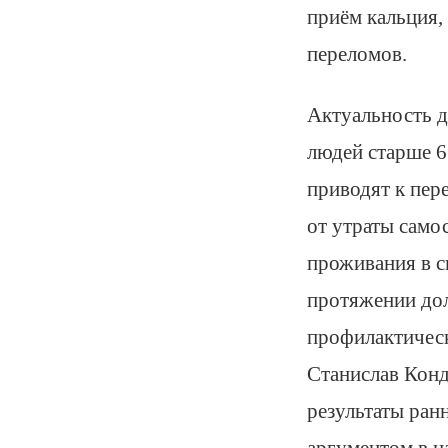
приём кальция,
переломов.
Актуальность д
людей старше 6
приводят к пер
от утраты само
проживания в с
протяжении до
профилактическ
Станислав Конд
результаты ран
аргументом в н