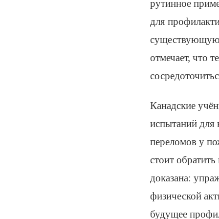
рутинное приме
для профилакти
существующую 
отмечает, что 
сосредоточитьс
Канадские учён
испытаний для 
переломов у по
стоит обратить
доказана: упра
физической ак
будущее профил