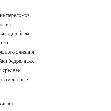
ние переломов
на из
 выводов была
ость
ельного влияния
йки бедра, даже
и среднее
о эти данные
живает