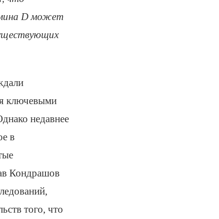
амина D может
существующих
ждали
ся ключевыми
Однако недавнее
ое в
тые
лав Кондрашов
ледований,
ьств того, что