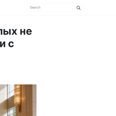
лых не
и с