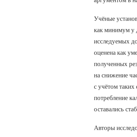
Учёные установ
как минимум у 
исследуемых до
оценена как ум
полученных рез
на снижение ча
с учётом таких 
потребление ка
оставались ста
Авторы исследо