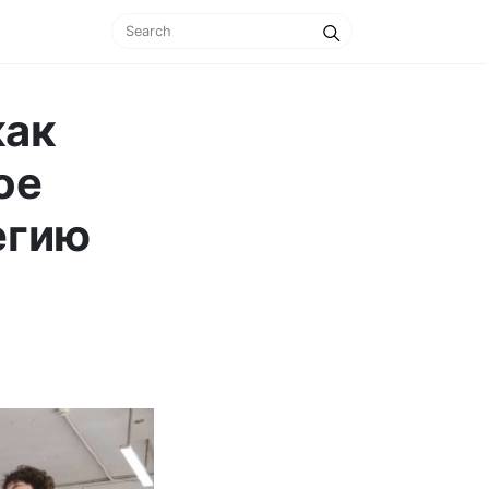
как
ое
егию