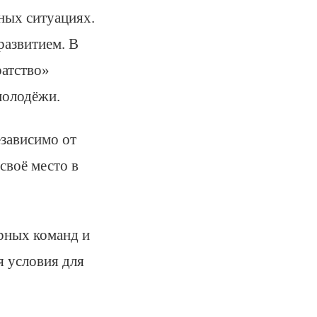
вных ситуациях.
развитием. В
ратство»
молодёжи.
езависимо от
своё место в
рных команд и
я условия для