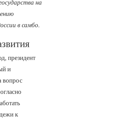
государства на
лению
ссии в самбо.
азвития
од, президент
ый и
а вопрос
Согласно
аботать
дежи к