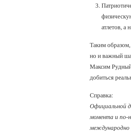
Патриотиче
физическую
атлетов, а
Таким образом, 
но и важный ша
Максим Рудный 
добиться реальн
Справка:
Официальной да
момента и по‑
международно 