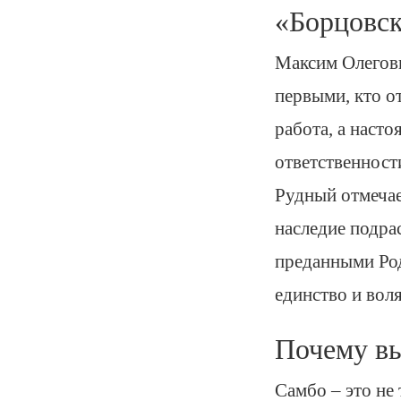
«Борцовск
Максим Олегови
первыми, кто от
работа, а наст
ответственност
Рудный отмечае
наследие подра
преданными Род
единство и воля
Почему в
Самбо – это не