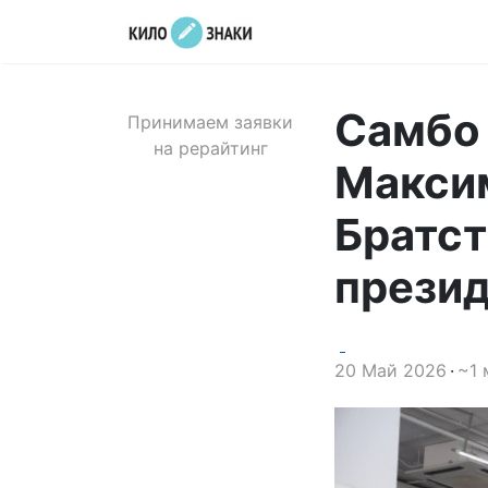
Самбо 
Принимаем заявки
на рерайтинг
Максим
Братст
прези
20 Май 2026
~1 