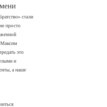
емени
Братство» стали
 не просто
ложенной
. Максим
ередать это
елыми и
енты, а наше
читься