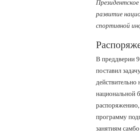
Президентское
развитие нацио
спортивной ин
Распоряже
В преддверии 9
поставил задач
действительно 
национальной б
распоряжению, 
программу подг
занятиям самбо