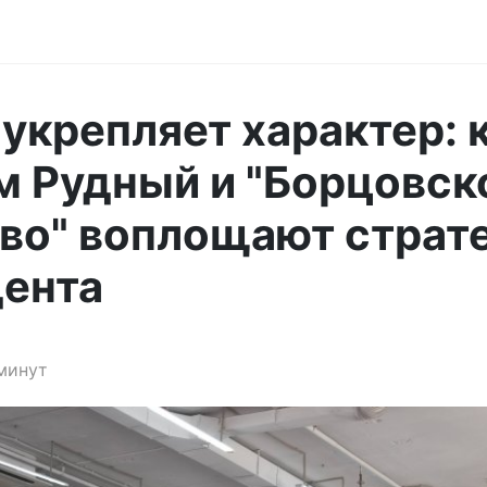
укрепляет характер: 
 Рудный и "Борцовск
во" воплощают страт
дента
минут