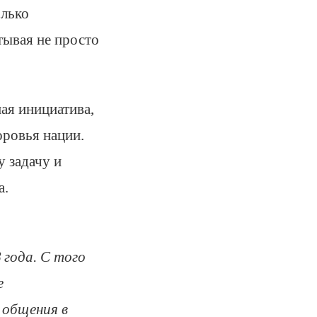
олько
тывая не просто
ная инициатива,
оровья нации.
у задачу и
а.
 года. С того
е
 общения в